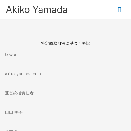
内
メ
Akiko Yamada
容
を
イ
ス
キ
ン
ッ
プ
メ
特定商取引法に基づく表記
ニ
販売元
ュ
akiko-yamada.com
ー
運営統括責任者
山田 明子