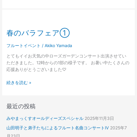
春
の
春のバラフェア①
バ
ラ
フ
フルートイベント
/
Akiko Yamada
ェ
とてもイイお天気の中ローズガーデンコンサート出演させてい
ア
ただきました。12時からの1部の様子です。 お暑い中たくさんの
①
応援ありがとうございました♡
続きを読む »
最近の投稿
みやまっくすオールディーズスペシャル
2025年11月3日
山田明子と弟子たちによるフルート名曲コンサートⅣ
2025年7
月23日