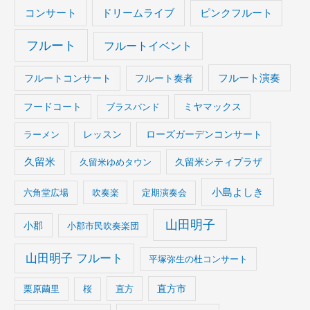
コンサート
ドリームライブ
ピンクフルート
フルート
フルートイベント
フルート演奏
フルートコンサート
フルート奏者
フードコート
ブラスバンド
ミヤマックス
ラーメン
レッスン
ローズガーデンコンサート
久留米
久留米ゆめタウン
久留米シティプラザ
小島よしき
六角堂広場
吹奏楽
定期演奏会
山田明子
小郡
小郡市民吹奏楽団
山田明子 フルート
平塚弥生の杜コンサート
栗原繭里
桜
直方
直方市