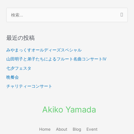
検
索
対
最近の投稿
象
:
みやまっくすオールディーズスペシャル
山田明子と弟子たちによるフルート名曲コンサートⅣ
七夕フェスタ
晩餐会
チャリティーコンサート
Akiko Yamada
Home
About
Blog
Event