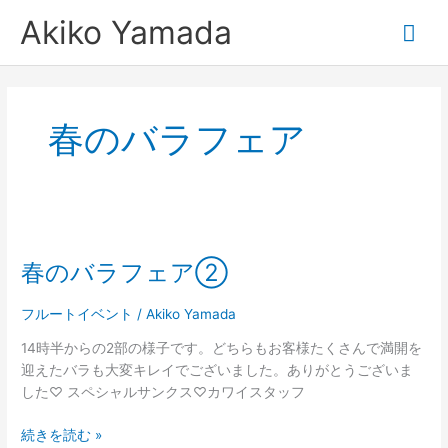
内
メ
Akiko Yamada
容
を
イ
ス
キ
ン
ッ
春のバラフェア
プ
メ
ニ
春
ュ
の
春のバラフェア②
バ
ー
ラ
フ
フルートイベント
/
Akiko Yamada
ェ
14時半からの2部の様子です。どちらもお客様たくさんで満開を
ア
迎えたバラも大変キレイでございました。ありがとうございま
②
した♡ スペシャルサンクス♡カワイスタッフ
続きを読む »