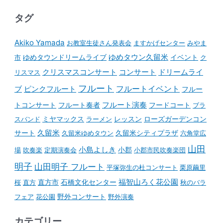
タグ
Akiko Yamada
お教室生徒さん発表会
ますかげセンター
みやま
ゆめタウンドリームライブ
ゆめタウン久留米
イベント
市
ク
コンサート
クリスマスコンサート
ドリームライ
リスマス
フルート
フルートイベント
ブ
ピンクフルート
フルー
フルート演奏
トコンサート
フルート奏者
フードコート
ブラ
スバンド
ミヤマックス
ラーメン
レッスン
ローズガーデンコン
久留米
サート
久留米ゆめタウン
久留米シティプラザ
六角堂広
山田
小島よしき
場
吹奏楽
定期演奏会
小郡
小郡市民吹奏楽団
明子
山田明子 フルート
平塚弥生の杜コンサート
栗原繭里
石橋文化センター
福智山ろく花公園
桜
直方
直方市
秋のバラ
野外コンサート
フェア
花公園
野外演奏
カテゴリー