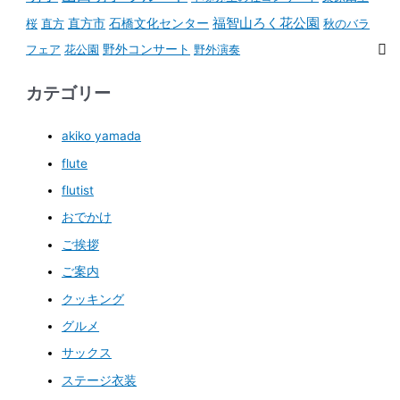
石橋文化センター
福智山ろく花公園
桜
直方
直方市
秋のバラ
野外コンサート
フェア
花公園
野外演奏
カテゴリー
akiko yamada
flute
flutist
おでかけ
ご挨拶
ご案内
クッキング
グルメ
サックス
ステージ衣装