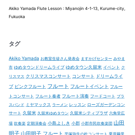
Akiko Yamada Flute Lesson : Miyanojin 4-1-13, Kurume-city,
Fukuoka
タグ
Akiko Yamada
お教室生徒さん発表会
ますかげセンター
みやま
ゆめタウンドリームライブ
ゆめタウン久留米
イベント
市
ク
コンサート
クリスマスコンサート
ドリームライ
リスマス
フルート
フルートイベント
ブ
ピンクフルート
フルー
フルート演奏
トコンサート
フルート奏者
フードコート
ブラ
スバンド
ミヤマックス
ラーメン
レッスン
ローズガーデンコン
久留米
サート
久留米ゆめタウン
久留米シティプラザ
六角堂広
山田
小島よしき
場
吹奏楽
定期演奏会
小郡
小郡市民吹奏楽団
明子
山田明子 フルート
平塚弥生の杜コンサート
栗原繭里