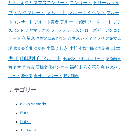
コンサート
クリスマスコンサート
ドリームライ
リスマス
フルート
フルートイベント
ブ
ピンクフルート
フルー
フルート演奏
トコンサート
フルート奏者
フードコート
ブラ
スバンド
ミヤマックス
ラーメン
レッスン
ローズガーデンコン
久留米
サート
久留米ゆめタウン
久留米シティプラザ
六角堂広
山田
小島よしき
場
吹奏楽
定期演奏会
小郡
小郡市民吹奏楽団
明子
山田明子 フルート
平塚弥生の杜コンサート
栗原繭里
石橋文化センター
福智山ろく花公園
桜
直方
直方市
秋のバラ
野外コンサート
フェア
花公園
野外演奏
カテゴリー
akiko yamada
flute
flutist
おでかけ