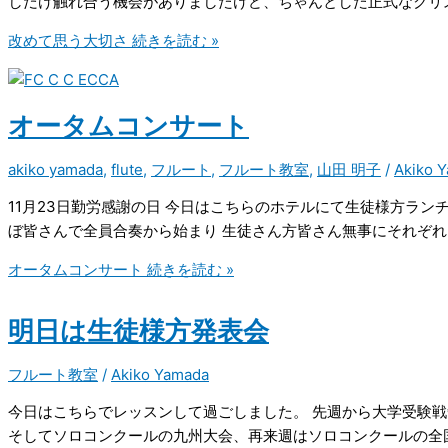
しだけ触れ合う機会がありましたけど、ちゃんとした正式なクリ
改めて思う大切さ
続きを読む »
オータムコンサート
akiko yamada
,
flute
,
フルート
,
フルート教室
,
山田 明子
/
Akiko 
11月23日勤労感謝の日 今日はこちらのホテルにて生徒様方ラ
ぼ皆さんで全員合奏から始まり 生徒さん方皆さん無事にそれぞ
オータムコンサート
続きを読む »
明日は生徒様方発表会
フルート教室
/
Akiko Yamada
今日はこちらでレッスンして過ごしました。 先週から大学受験
そしてソロコンクールの九州大会、再来週はソロコンクールの全