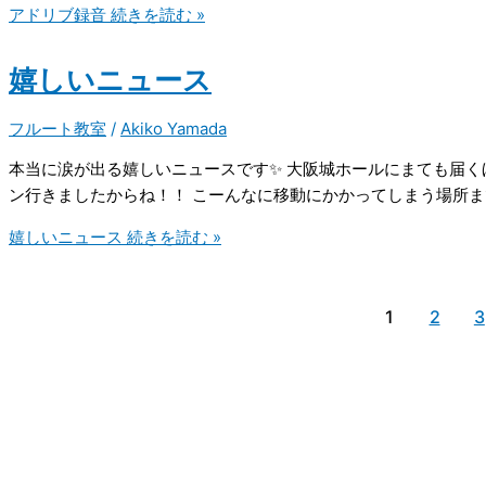
アドリブ録音
続きを読む »
嬉しいニュース
フルート教室
/
Akiko Yamada
本当に涙が出る嬉しいニュースです✨ 大阪城ホールにまても届く
ン行きましたからね！！ こーんなに移動にかかってしまう場所
嬉しいニュース
続きを読む »
1
2
3