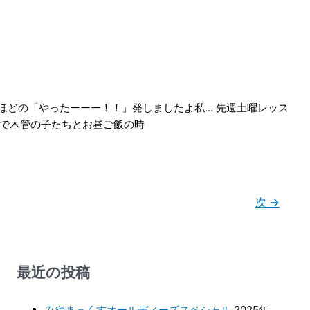
ほどの「やったーーー！！」発しましたよ私… 先週土曜レッス
まで木管の子たちとお昼ご飯の時
次
→
最近の投稿
みやまっくすオールディーズスペシャル
2025年