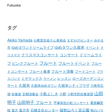
Fukuoka
タグ
Akiko Yamada
お教室生徒さん発表会
ますかげセンター
みやま
ゆめタウンドリームライブ
ゆめタウン久留米
イベント
市
ク
コンサート
クリスマスコンサート
ドリームライ
リスマス
フルート
フルートイベント
ブ
ピンクフルート
フルー
フルート演奏
トコンサート
フルート奏者
フードコート
ブラ
スバンド
ミヤマックス
ラーメン
レッスン
ローズガーデンコン
久留米
サート
久留米ゆめタウン
久留米シティプラザ
六角堂広
山田
小島よしき
場
吹奏楽
定期演奏会
小郡
小郡市民吹奏楽団
明子
山田明子 フルート
平塚弥生の杜コンサート
栗原繭里
石橋文化センター
福智山ろく花公園
桜
直方
直方市
秋のバラ