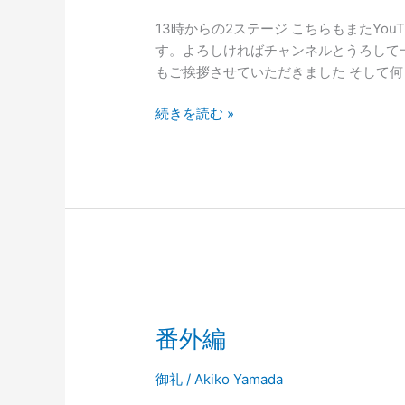
す
13時からの2ステージ こちらもまたYo
②
す。よろしければチャンネルとうろして
もご挨拶させていただきました そして何と 
続きを読む »
番
外
番外編
編
御礼
/
Akiko Yamada