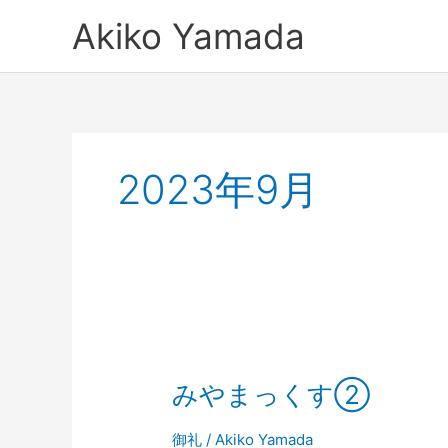
内
Akiko Yamada
容
を
ス
キ
ッ
プ
2023年9月
み
や
みやまっくす②
ま
っ
く
御礼
/
Akiko Yamada