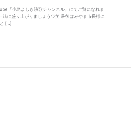
uTube『小島よしき演歌チャンネル』にてご覧になれま
一緒に盛り上がりましょう♡笑 最後はみやま市長様に
[…]