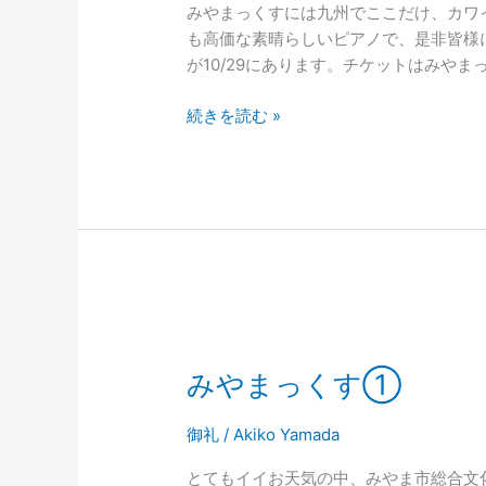
みやまっくすには九州でここだけ、カワイ
も高価な素晴らしいピアノで、是非皆様
が10/29にあります。チケットはみやま
続きを読む »
み
や
みやまっくす①
ま
っ
く
御礼
/
Akiko Yamada
す
とてもイイお天気の中、みやま市総合文
①