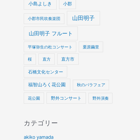
小島よしき
小郡
山田明子
小郡市民吹奏楽団
山田明子 フルート
平塚弥生の杜コンサート
栗原繭里
桜
直方
直方市
石橋文化センター
福智山ろく花公園
秋のバラフェア
野外コンサート
花公園
野外演奏
カテゴリー
akiko yamada