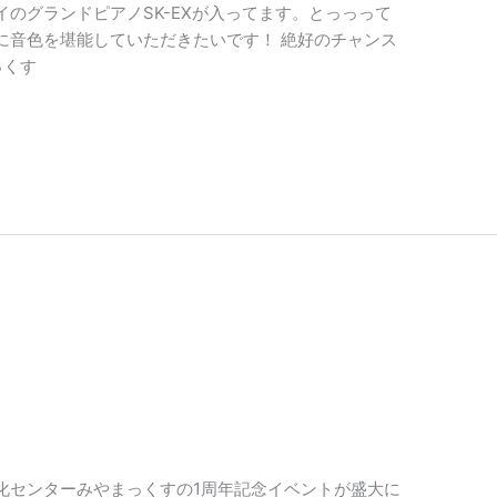
のグランドピアノSK-EXが入ってます。とっっって
に音色を堪能していただきたいです！ 絶好のチャンス
っくす
化センターみやまっくすの1周年記念イベントが盛大に