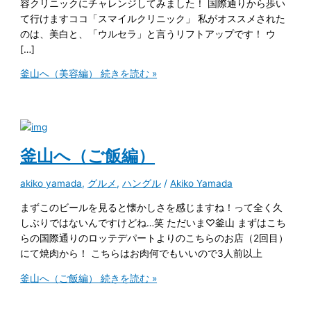
容クリニックにチャレンジしてみました！ 国際通りから歩い
て行けますココ「スマイルクリニック」 私がオススメされた
のは、美白と、「ウルセラ」と言うリフトアップです！ ウ
[…]
釜山へ（美容編）
続きを読む »
釜山へ（ご飯編）
akiko yamada
,
グルメ
,
ハングル
/
Akiko Yamada
まずこのビールを見ると懐かしさを感じますね！って全く久
しぶりではないんですけどね…笑 ただいま♡釜山 まずはこち
らの国際通りのロッテデパートよりのこちらのお店（2回目）
にて焼肉から！ こちらはお肉何でもいいので3人前以上
釜山へ（ご飯編）
続きを読む »