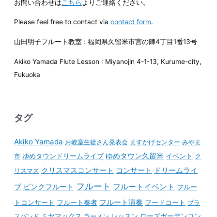
お問い合わせは
こちら
よりご連絡ください。
Please feel free to contact via
contact form
.
山田明子フルート教室 : 福岡県久留米市宮の陣4丁目1番13号
Akiko Yamada Flute Lesson : Miyanojin 4-1-13, Kurume-city,
Fukuoka
タグ
Akiko Yamada
お教室生徒さん発表会
ますかげセンター
みやま
ゆめタウンドリームライブ
ゆめタウン久留米
イベント
市
ク
コンサート
クリスマスコンサート
ドリームライ
リスマス
フルート
フルートイベント
ブ
ピンクフルート
フルー
フルート演奏
トコンサート
フルート奏者
フードコート
ブラ
スバンド
ミヤマックス
ラーメン
レッスン
ローズガーデンコン