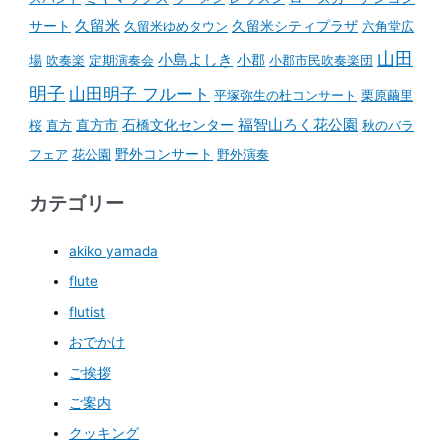
久留米
サート
久留米ゆめタウン
久留米シティプラザ
六角堂広
山田
小島よしき
場
吹奏楽
定期演奏会
小郡
小郡市民吹奏楽団
明子
山田明子 フルート
平塚弥生の杜コンサート
栗原繭里
石橋文化センター
福智山ろく花公園
桜
直方
直方市
秋のバラ
野外コンサート
フェア
花公園
野外演奏
カテゴリー
akiko yamada
flute
flutist
おでかけ
ご挨拶
ご案内
クッキング