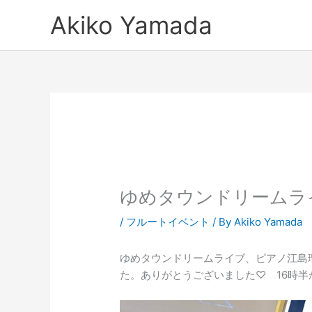
内
Akiko Yamada
容
を
ス
キ
ッ
プ
ゆめタウンドリームラ
/
フルートイベント
/ By
Akiko Yamada
ゆめタウンドリームライブ、ピアノ江島
た。ありがとうございました♡ 16時