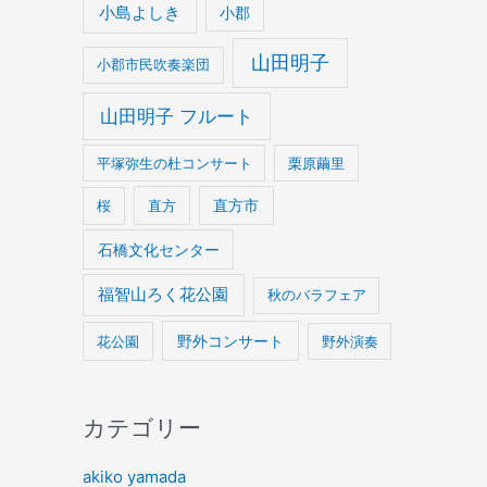
小島よしき
小郡
山田明子
小郡市民吹奏楽団
山田明子 フルート
平塚弥生の杜コンサート
栗原繭里
桜
直方
直方市
石橋文化センター
福智山ろく花公園
秋のバラフェア
野外コンサート
花公園
野外演奏
カテゴリー
akiko yamada