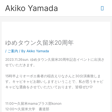
内
メ
Akiko Yamada
容
を
イ
ス
キ
ン
ッ
プ
メ
ゆめタウン久留米20周年
ニ
/
ご案内
/ By
Akiko Yamada
ュ
2023.11.26sun. ゆめタウン久留米20周年記念イベントに出演さ
せていただきます。
ー
15時半よりオーボエ奏者の稲吉えりなさんと30分演奏致しま
す。キャピキャピお願いしますということで、私が思うキャピ
キャピな選曲をさせていただいております。皆様ぜひ♡
11:00〜久留米mamaブラス部konon
12:00〜久留米大学 書道部