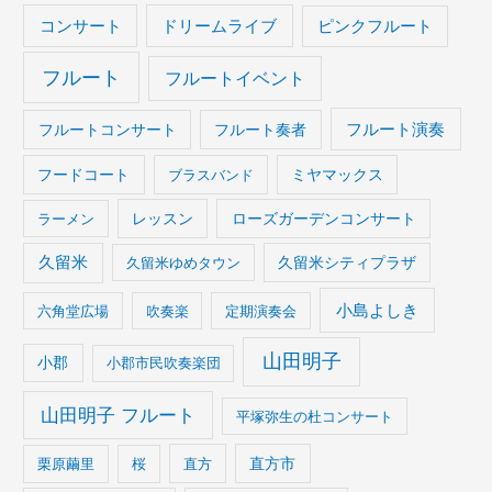
コンサート
ドリームライブ
ピンクフルート
フルート
フルートイベント
フルート演奏
フルートコンサート
フルート奏者
フードコート
ブラスバンド
ミヤマックス
ラーメン
レッスン
ローズガーデンコンサート
久留米
久留米ゆめタウン
久留米シティプラザ
小島よしき
六角堂広場
吹奏楽
定期演奏会
山田明子
小郡
小郡市民吹奏楽団
山田明子 フルート
平塚弥生の杜コンサート
栗原繭里
桜
直方
直方市