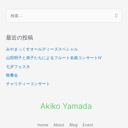
検
索
対
最近の投稿
象
:
みやまっくすオールディーズスペシャル
山田明子と弟子たちによるフルート名曲コンサートⅣ
七夕フェスタ
晩餐会
チャリティーコンサート
Akiko Yamada
Home
About
Blog
Event