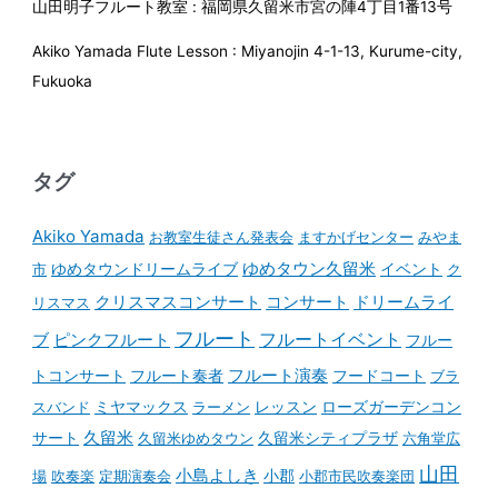
山田明子フルート教室 : 福岡県久留米市宮の陣4丁目1番13号
Akiko Yamada Flute Lesson : Miyanojin 4-1-13, Kurume-city,
Fukuoka
タグ
Akiko Yamada
お教室生徒さん発表会
ますかげセンター
みやま
ゆめタウンドリームライブ
ゆめタウン久留米
イベント
市
ク
コンサート
クリスマスコンサート
ドリームライ
リスマス
フルート
フルートイベント
ブ
ピンクフルート
フルー
フルート演奏
トコンサート
フルート奏者
フードコート
ブラ
スバンド
ミヤマックス
ラーメン
レッスン
ローズガーデンコン
久留米
サート
久留米ゆめタウン
久留米シティプラザ
六角堂広
山田
小島よしき
場
吹奏楽
定期演奏会
小郡
小郡市民吹奏楽団