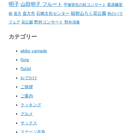
明子
山田明子 フルート
平塚弥生の杜コンサート
栗原繭里
石橋文化センター
福智山ろく花公園
桜
直方
直方市
秋のバラ
野外コンサート
フェア
花公園
野外演奏
カテゴリー
akiko yamada
flute
flutist
おでかけ
ご挨拶
ご案内
クッキング
グルメ
サックス
ステージ衣装