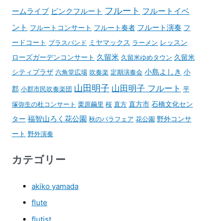
フルート
フルートイベ
ームライブ
ピンクフルート
ント
フルート演奏
フルートコンサート
フルート奏者
フ
ードコート
ブラスバンド
ミヤマックス
ラーメン
レッスン
久留米
ローズガーデンコンサート
久留米ゆめタウン
久留米
小島よしき
シティプラザ
六角堂広場
吹奏楽
定期演奏会
小
山田明子
山田明子 フルート
郡
小郡市民吹奏楽団
平
石橋文化セン
塚弥生の杜コンサート
栗原繭里
桜
直方
直方市
ター
福智山ろく花公園
野外コンサ
秋のバラフェア
花公園
ート
野外演奏
カテゴリー
akiko yamada
flute
flutist