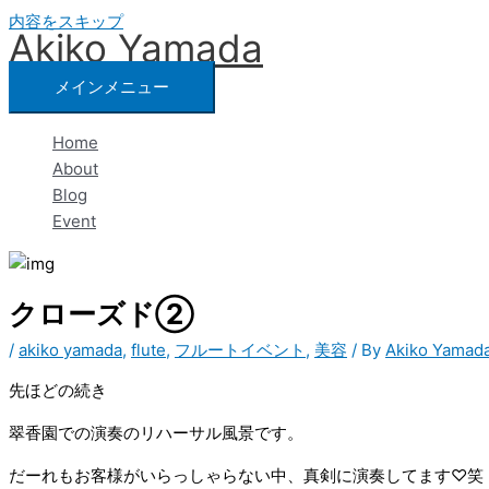
内容をスキップ
Akiko Yamada
メインメニュー
Home
About
Blog
Event
クローズド②
/
akiko yamada
,
flute
,
フルートイベント
,
美容
/ By
Akiko Yamad
先ほどの続き
翠香園での演奏のリハーサル風景です。
だーれもお客様がいらっしゃらない中、真剣に演奏してます♡笑