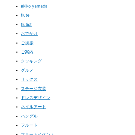
akiko yamada
flute
flutist
おでかけ
ご挨拶
ご案内
クッキング
グルメ
サックス
ステージ衣装
ドレスデザイン
ネイルアート
ハングル
フルート
フルートイベント