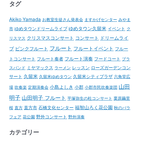
タグ
Akiko Yamada
お教室生徒さん発表会
ますかげセンター
みやま
ゆめタウンドリームライブ
ゆめタウン久留米
イベント
市
ク
コンサート
クリスマスコンサート
ドリームライ
リスマス
フルート
フルートイベント
ブ
ピンクフルート
フルー
フルート演奏
トコンサート
フルート奏者
フードコート
ブラ
スバンド
ミヤマックス
ラーメン
レッスン
ローズガーデンコン
久留米
サート
久留米ゆめタウン
久留米シティプラザ
六角堂広
山田
小島よしき
場
吹奏楽
定期演奏会
小郡
小郡市民吹奏楽団
明子
山田明子 フルート
平塚弥生の杜コンサート
栗原繭里
石橋文化センター
福智山ろく花公園
桜
直方
直方市
秋のバラ
野外コンサート
フェア
花公園
野外演奏
カテゴリー