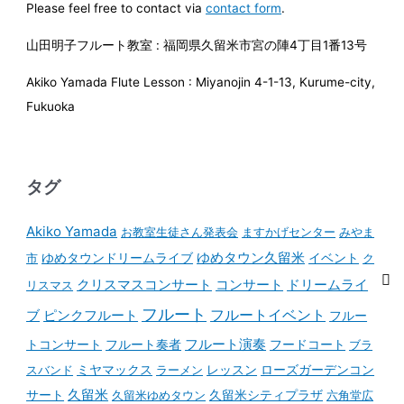
Please feel free to contact via
contact form
.
山田明子フルート教室 : 福岡県久留米市宮の陣4丁目1番13号
Akiko Yamada Flute Lesson : Miyanojin 4-1-13, Kurume-city,
Fukuoka
タグ
Akiko Yamada
お教室生徒さん発表会
ますかげセンター
みやま
ゆめタウンドリームライブ
ゆめタウン久留米
イベント
市
ク
コンサート
クリスマスコンサート
ドリームライ
リスマス
フルート
フルートイベント
ブ
ピンクフルート
フルー
フルート演奏
トコンサート
フルート奏者
フードコート
ブラ
スバンド
ミヤマックス
ラーメン
レッスン
ローズガーデンコン
久留米
サート
久留米ゆめタウン
久留米シティプラザ
六角堂広