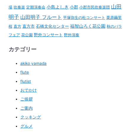
山田
小島よしき
場
吹奏楽
定期演奏会
小郡
小郡市民吹奏楽団
明子
山田明子 フルート
平塚弥生の杜コンサート
栗原繭里
石橋文化センター
福智山ろく花公園
桜
直方
直方市
秋のバラ
野外コンサート
フェア
花公園
野外演奏
カテゴリー
akiko yamada
flute
flutist
おでかけ
ご挨拶
ご案内
クッキング
グルメ