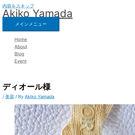
内容をスキップ
Akiko Yamada
メインメニュー
Home
About
Blog
Event
ディオール様
/
美容
/ By
Akiko Yamada