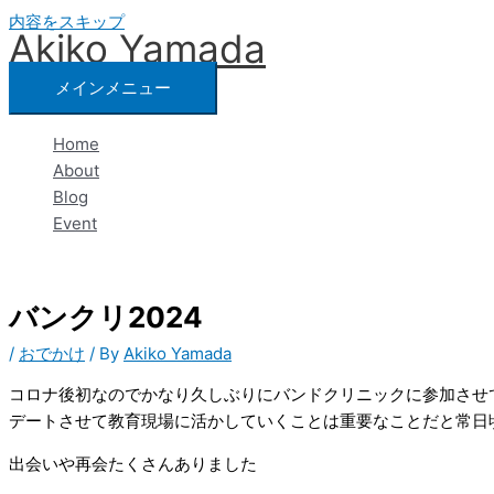
内容をスキップ
Akiko Yamada
メインメニュー
Home
About
Blog
Event
バンクリ2024
/
おでかけ
/ By
Akiko Yamada
コロナ後初なのでかなり久しぶりにバンドクリニックに参加させ
デートさせて教育現場に活かしていくことは重要なことだと常日
出会いや再会たくさんありました