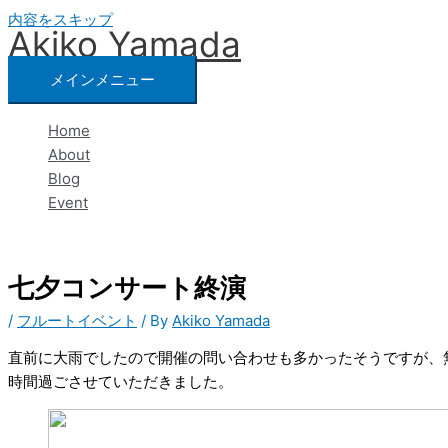
内容をスキップ
Akiko Yamada
メインメニュー
Home
About
Blog
Event
七夕コンサート終演
/
フルートイベント
/ By
Akiko Yamada
直前に大雨でしたので開催の問い合わせも多かったそうですが、
時間過ごさせていただきました。