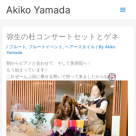
内
メ
Akiko Yamada
容
を
イ
ス
キ
ン
弥生の杜コンサートセットとゲネ
ッ
プ
メ
/
フルート
,
フルートイベント
,
ヘアースタイル
/ By
Akiko
Yamada
ニ
朝からピアノと合わせて、そして美容院へ！
ュ
もう始まっています✨
これぜーんぶ頭に乗せる勢いで持って来ましたからね
ー