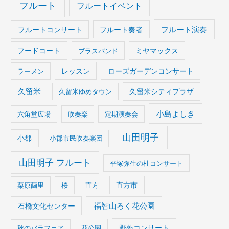
フルート
フルートイベント
フルート演奏
フルートコンサート
フルート奏者
フードコート
ブラスバンド
ミヤマックス
ラーメン
レッスン
ローズガーデンコンサート
久留米
久留米ゆめタウン
久留米シティプラザ
小島よしき
六角堂広場
吹奏楽
定期演奏会
山田明子
小郡
小郡市民吹奏楽団
山田明子 フルート
平塚弥生の杜コンサート
栗原繭里
桜
直方
直方市
石橋文化センター
福智山ろく花公園
野外コンサート
秋のバラフェア
花公園