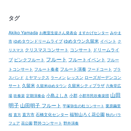
タグ
Akiko Yamada
お教室生徒さん発表会
ますかげセンター
みやま
ゆめタウンドリームライブ
ゆめタウン久留米
イベント
市
ク
コンサート
クリスマスコンサート
ドリームライ
リスマス
フルート
フルートイベント
ブ
ピンクフルート
フルー
フルート演奏
トコンサート
フルート奏者
フードコート
ブラ
スバンド
ミヤマックス
ラーメン
レッスン
ローズガーデンコン
久留米
サート
久留米ゆめタウン
久留米シティプラザ
六角堂広
山田
小島よしき
場
吹奏楽
定期演奏会
小郡
小郡市民吹奏楽団
明子
山田明子 フルート
平塚弥生の杜コンサート
栗原繭里
石橋文化センター
福智山ろく花公園
桜
直方
直方市
秋のバラ
野外コンサート
フェア
花公園
野外演奏