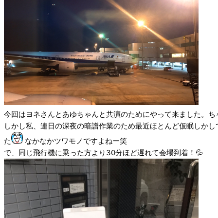
今回はヨネさんとあゆちゃんと共演のためにやって来ました。ち
しかし私、連日の深夜の暗譜作業のため最近ほとんど仮眠しかし
た
なかなかツワモノですよねー笑
で、同じ飛行機に乗った方より30分ほど遅れて会場到着！💦