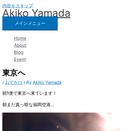
内容をスキップ
Akiko Yamada
メインメニュー
Home
About
Blog
Event
東京へ
/
おでかけ
/ By
Akiko Yamada
朝1便で東京へ来ています！
朝まだ真っ暗な福岡空港…