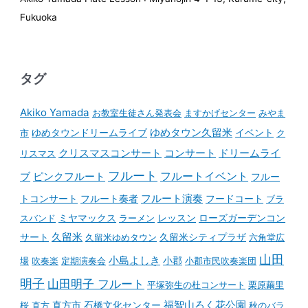
Fukuoka
タグ
Akiko Yamada
お教室生徒さん発表会
ますかげセンター
みやま
ゆめタウンドリームライブ
ゆめタウン久留米
イベント
市
ク
コンサート
クリスマスコンサート
ドリームライ
リスマス
フルート
フルートイベント
ブ
ピンクフルート
フルー
フルート演奏
トコンサート
フルート奏者
フードコート
ブラ
スバンド
ミヤマックス
ラーメン
レッスン
ローズガーデンコン
久留米
サート
久留米ゆめタウン
久留米シティプラザ
六角堂広
山田
小島よしき
場
吹奏楽
定期演奏会
小郡
小郡市民吹奏楽団
明子
山田明子 フルート
平塚弥生の杜コンサート
栗原繭里
石橋文化センター
福智山ろく花公園
桜
直方
直方市
秋のバラ