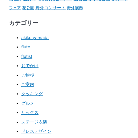
野外コンサート
フェア
花公園
野外演奏
カテゴリー
akiko yamada
flute
flutist
おでかけ
ご挨拶
ご案内
クッキング
グルメ
サックス
ステージ衣装
ドレスデザイン