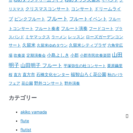
コンサート
クリスマスコンサート
ドリームライ
リスマス
フルート
フルートイベント
ブ
ピンクフルート
フルー
フルート演奏
トコンサート
フルート奏者
フードコート
ブラ
スバンド
ミヤマックス
ラーメン
レッスン
ローズガーデンコン
久留米
サート
久留米ゆめタウン
久留米シティプラザ
六角堂広
山田
小島よしき
場
吹奏楽
定期演奏会
小郡
小郡市民吹奏楽団
明子
山田明子 フルート
平塚弥生の杜コンサート
栗原繭里
石橋文化センター
福智山ろく花公園
桜
直方
直方市
秋のバラ
野外コンサート
フェア
花公園
野外演奏
カテゴリー
akiko yamada
flute
flutist