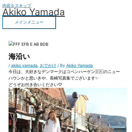
内容をスキップ
Akiko Yamada
メインメニュー
海沿い
/
akiko yamada
,
おでかけ
/ By
Akiko Yamada
今日は、大好きなデンマークはコペンハーゲン🇩🇰のニュー
ハウンかと思いきや、長崎写真集でございます✨
どうぞお付き合いください♡