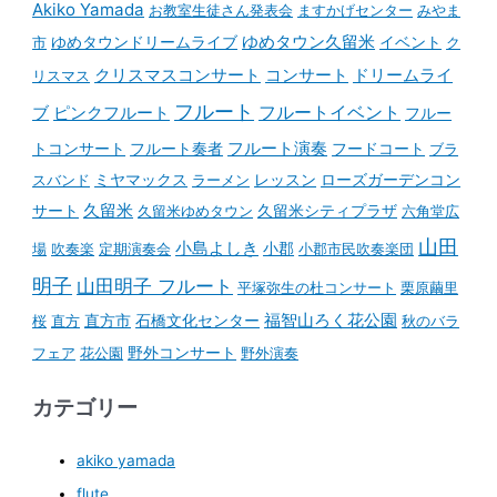
Akiko Yamada
お教室生徒さん発表会
ますかげセンター
みやま
ゆめタウンドリームライブ
ゆめタウン久留米
イベント
市
ク
コンサート
クリスマスコンサート
ドリームライ
リスマス
フルート
フルートイベント
ブ
ピンクフルート
フルー
フルート演奏
トコンサート
フルート奏者
フードコート
ブラ
スバンド
ミヤマックス
ラーメン
レッスン
ローズガーデンコン
久留米
サート
久留米ゆめタウン
久留米シティプラザ
六角堂広
山田
小島よしき
場
吹奏楽
定期演奏会
小郡
小郡市民吹奏楽団
明子
山田明子 フルート
平塚弥生の杜コンサート
栗原繭里
石橋文化センター
福智山ろく花公園
桜
直方
直方市
秋のバラ
野外コンサート
フェア
花公園
野外演奏
カテゴリー
akiko yamada
flute