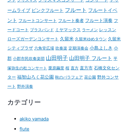
フルート
フルートイベ
ームライブ
ピンクフルート
ント
フルート演奏
フルートコンサート
フルート奏者
フ
ードコート
ブラスバンド
ミヤマックス
ラーメン
レッスン
久留米
ローズガーデンコンサート
久留米ゆめタウン
久留米
小島よしき
シティプラザ
六角堂広場
吹奏楽
定期演奏会
小
山田明子
山田明子 フルート
郡
小郡市民吹奏楽団
平
石橋文化セン
塚弥生の杜コンサート
栗原繭里
桜
直方
直方市
ター
福智山ろく花公園
野外コンサ
秋のバラフェア
花公園
ート
野外演奏
カテゴリー
akiko yamada
flute