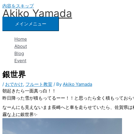
内容をスキップ
Akiko Yamada
メインメニュー
Home
About
Blog
Event
銀世界
/
おでかけ
,
フルート教室
/ By
Akiko Yamada
朝起きたら一面真っ白！！
昨日降った雪が積もってるーー！！と思ったら全く積もっておら
なーんにも見えないまま長崎へと車を走らせていたら、佐賀県は
霧な上に銀世界✨