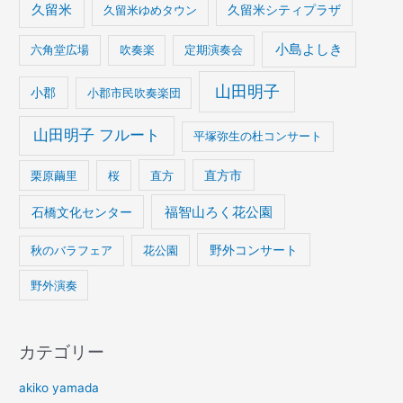
久留米
久留米ゆめタウン
久留米シティプラザ
小島よしき
六角堂広場
吹奏楽
定期演奏会
山田明子
小郡
小郡市民吹奏楽団
山田明子 フルート
平塚弥生の杜コンサート
栗原繭里
桜
直方
直方市
石橋文化センター
福智山ろく花公園
野外コンサート
秋のバラフェア
花公園
野外演奏
カテゴリー
akiko yamada