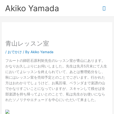
内
メ
Akiko Yamada
容
を
イ
ス
キ
ン
ッ
プ
メ
青山レッスン室
ニ
/
おでかけ
/ By
Akiko Yamada
ュ
フルートの師匠石原利矩先生のレッスン室が青山にあります。
かなりお久しぶりにお伺いしました。先生は先月5月末にて人生
ー
においてよレッスンを終えられていて、あとは整理処分をし、
秋にはレッスン室を売却予定とのことでございます。行かれた
方はおわかりでしょうけど、お風呂場、ベランダまで楽譜の山
でかなりすごいことになっていますが、スキャンして残せば全
部楽譜を持ち帰ってよいとのことで、私は先生がお使いになら
れたソノリテやエチュードを中心にいただいて来ました。