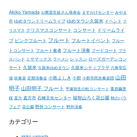
Akiko Yamada
お教室生徒さん発表会
ますかげセンター
みやま
ゆめタウンドリームライブ
ゆめタウン久留米
イベント
市
ク
コンサート
クリスマスコンサート
ドリームライ
リスマス
フルート
フルートイベント
ブ
ピンクフルート
フルー
フルート演奏
トコンサート
フルート奏者
フードコート
ブラ
スバンド
ミヤマックス
ラーメン
レッスン
ローズガーデンコン
久留米
サート
久留米ゆめタウン
久留米シティプラザ
六角堂広
山田
小島よしき
場
吹奏楽
定期演奏会
小郡
小郡市民吹奏楽団
明子
山田明子 フルート
平塚弥生の杜コンサート
栗原繭里
石橋文化センター
福智山ろく花公園
桜
直方
直方市
秋のバラ
野外コンサート
フェア
花公園
野外演奏
カテゴリー
akiko yamada