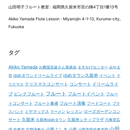
山田明子フルート教室 : 福岡県久留米市宮の陣4丁目1番13号
Akiko Yamada Flute Lesson : Miyanojin 4-1-13, Kurume-city,
Fukuoka
タグ
Akiko Yamada
お教室生徒さん発表会
ますかげセンター
みやま
ゆめタウンドリームライブ
ゆめタウン久留米
イベント
市
ク
コンサート
クリスマスコンサート
ドリームライ
リスマス
フルート
フルートイベント
ブ
ピンクフルート
フルー
フルート演奏
トコンサート
フルート奏者
フードコート
ブラ
スバンド
ミヤマックス
ラーメン
レッスン
ローズガーデンコン
久留米
サート
久留米ゆめタウン
久留米シティプラザ
六角堂広
山田
小島よしき
場
吹奏楽
定期演奏会
小郡
小郡市民吹奏楽団