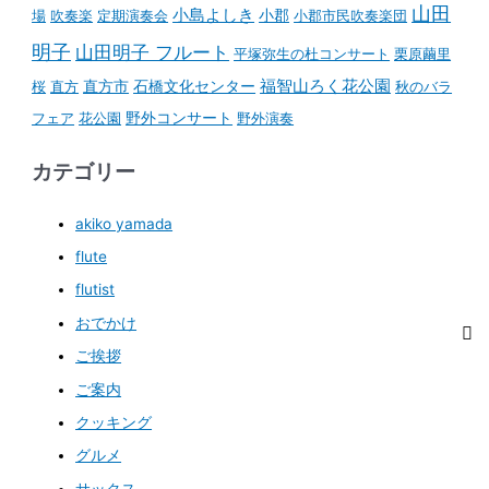
山田
小島よしき
場
吹奏楽
定期演奏会
小郡
小郡市民吹奏楽団
明子
山田明子 フルート
平塚弥生の杜コンサート
栗原繭里
石橋文化センター
福智山ろく花公園
桜
直方
直方市
秋のバラ
野外コンサート
フェア
花公園
野外演奏
カテゴリー
akiko yamada
flute
flutist
おでかけ
ご挨拶
ご案内
クッキング
グルメ
サックス