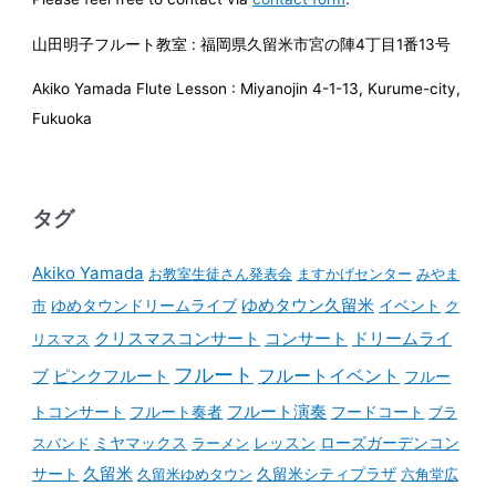
山田明子フルート教室 : 福岡県久留米市宮の陣4丁目1番13号
Akiko Yamada Flute Lesson : Miyanojin 4-1-13, Kurume-city,
Fukuoka
タグ
Akiko Yamada
お教室生徒さん発表会
ますかげセンター
みやま
ゆめタウンドリームライブ
ゆめタウン久留米
イベント
市
ク
コンサート
クリスマスコンサート
ドリームライ
リスマス
フルート
フルートイベント
ブ
ピンクフルート
フルー
フルート演奏
トコンサート
フルート奏者
フードコート
ブラ
スバンド
ミヤマックス
ラーメン
レッスン
ローズガーデンコン
久留米
サート
久留米ゆめタウン
久留米シティプラザ
六角堂広