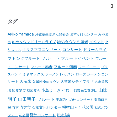
タグ
Akiko Yamada
お教室生徒さん発表会
ますかげセンター
みやま
ゆめタウンドリームライブ
ゆめタウン久留米
イベント
市
ク
コンサート
クリスマスコンサート
ドリームライ
リスマス
フルート
フルートイベント
ブ
ピンクフルート
フルー
フルート演奏
トコンサート
フルート奏者
フードコート
ブラ
スバンド
ミヤマックス
ラーメン
レッスン
ローズガーデンコン
久留米
サート
久留米ゆめタウン
久留米シティプラザ
六角堂広
山田
小島よしき
場
吹奏楽
定期演奏会
小郡
小郡市民吹奏楽団
明子
山田明子 フルート
平塚弥生の杜コンサート
栗原繭里
石橋文化センター
福智山ろく花公園
桜
直方
直方市
秋のバラ
野外コンサート
フェア
花公園
野外演奏