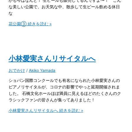
かも今はなんと！ 生ビールも販売してるんですよ〜！ こん
な美しい公園で、お天気な中、散歩して生ビール飲める休日
な
花公園③
続きを読む »
小林愛実さんリサイタルへ
おでかけ
/
Akiko Yamada
ショパン国際コンクールでも有名になられた小林愛実さんの
ピアノリサイタルが、コロナの影響でやっと延期開催されま
した。 石橋文化ホールほぼ満員に見えるほどのたくさんのク
ラシックファンの皆さんが集ってありました！
小林愛実さんリサイタルへ
続きを読む »