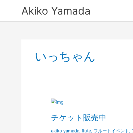
内
Akiko Yamada
容
を
ス
キ
ッ
プ
いっちゃん
チ
ケ
チケット販売中
ッ
ト
販
akiko yamada
,
flute
,
フルートイベント
,