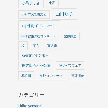
小島よしき
小郡
山田明子
小郡市民吹奏楽団
山田明子 フルート
平塚弥生の杜コンサート
栗原繭里
桜
直方
直方市
石橋文化センター
福智山ろく花公園
秋のバラフェア
野外コンサート
花公園
野外演奏
カテゴリー
akiko yamada