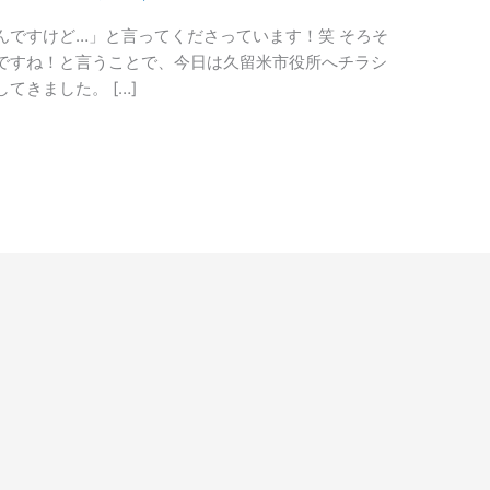
んですけど…」と言ってくださっています！笑 そろそ
ですね！と言うことで、今日は久留米市役所へチラシ
てきました。 […]