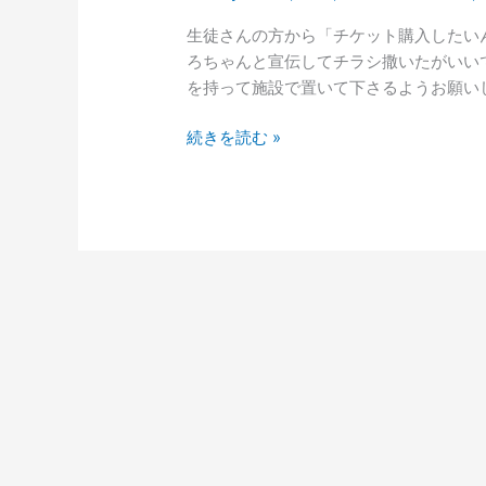
売
生徒さんの方から「チケット購入したい
中
ろちゃんと宣伝してチラシ撒いたがいい
を持って施設で置いて下さるようお願いし
続きを読む »