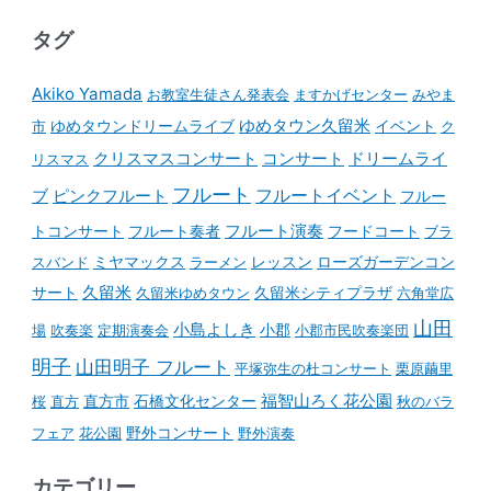
タグ
Akiko Yamada
お教室生徒さん発表会
ますかげセンター
みやま
ゆめタウンドリームライブ
ゆめタウン久留米
イベント
市
ク
コンサート
クリスマスコンサート
ドリームライ
リスマス
フルート
フルートイベント
ブ
ピンクフルート
フルー
フルート演奏
トコンサート
フルート奏者
フードコート
ブラ
スバンド
ミヤマックス
ラーメン
レッスン
ローズガーデンコン
久留米
サート
久留米ゆめタウン
久留米シティプラザ
六角堂広
山田
小島よしき
場
吹奏楽
定期演奏会
小郡
小郡市民吹奏楽団
明子
山田明子 フルート
平塚弥生の杜コンサート
栗原繭里
石橋文化センター
福智山ろく花公園
桜
直方
直方市
秋のバラ
野外コンサート
フェア
花公園
野外演奏
カテゴリー