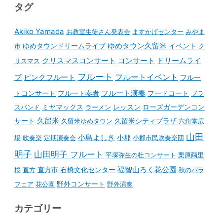
タグ
Akiko Yamada
お教室生徒さん発表会
ますかげセンター
みやま
ゆめタウンドリームライブ
ゆめタウン久留米
イベント
市
ク
コンサート
クリスマスコンサート
ドリームライ
リスマス
フルート
フルートイベント
ブ
ピンクフルート
フルー
フルート演奏
トコンサート
フルート奏者
フードコート
ブラ
スバンド
ミヤマックス
ラーメン
レッスン
ローズガーデンコン
久留米
サート
久留米ゆめタウン
久留米シティプラザ
六角堂広
山田
小島よしき
場
吹奏楽
定期演奏会
小郡
小郡市民吹奏楽団
明子
山田明子 フルート
平塚弥生の杜コンサート
栗原繭里
石橋文化センター
福智山ろく花公園
桜
直方
直方市
秋のバラ
野外コンサート
フェア
花公園
野外演奏
カテゴリー