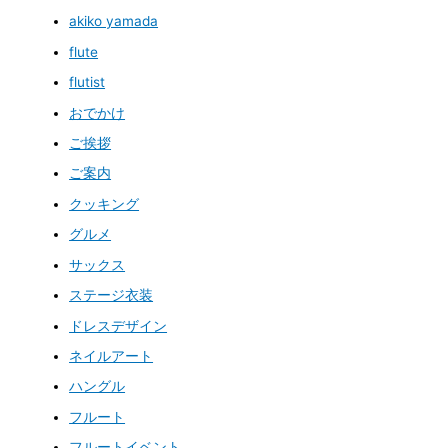
akiko yamada
flute
flutist
おでかけ
ご挨拶
ご案内
クッキング
グルメ
サックス
ステージ衣装
ドレスデザイン
ネイルアート
ハングル
フルート
フルートイベント