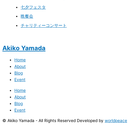
七夕フェスタ
晩餐会
チャリティーコンサート
Akiko Yamada
Home
About
Blog
Event
Home
About
Blog
Event
© Akiko Yamada - All Rights Reserved Developed by
worldpeace