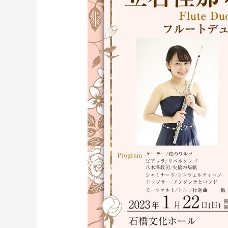
配
信
ご
案
内