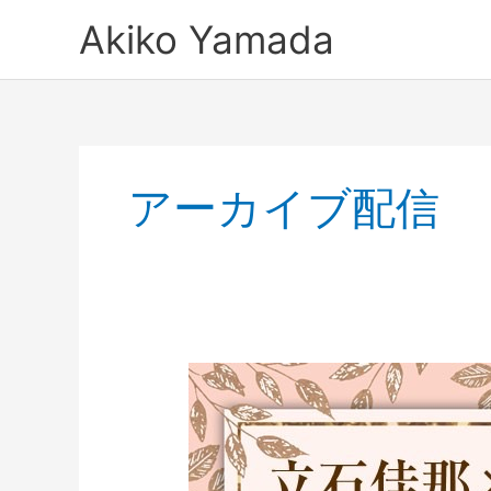
内
Akiko Yamada
容
を
ス
キ
ッ
プ
アーカイブ配信
ア
ー
カ
イ
ブ