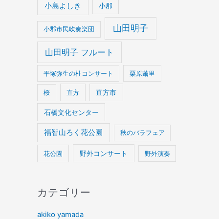
小島よしき
小郡
山田明子
小郡市民吹奏楽団
山田明子 フルート
平塚弥生の杜コンサート
栗原繭里
桜
直方
直方市
石橋文化センター
福智山ろく花公園
秋のバラフェア
野外コンサート
花公園
野外演奏
カテゴリー
akiko yamada