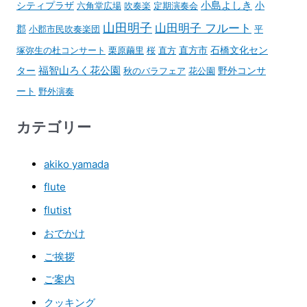
小島よしき
シティプラザ
六角堂広場
吹奏楽
定期演奏会
小
山田明子
山田明子 フルート
郡
小郡市民吹奏楽団
平
石橋文化セン
塚弥生の杜コンサート
栗原繭里
桜
直方
直方市
ター
福智山ろく花公園
野外コンサ
秋のバラフェア
花公園
ート
野外演奏
カテゴリー
akiko yamada
flute
flutist
おでかけ
ご挨拶
ご案内
クッキング