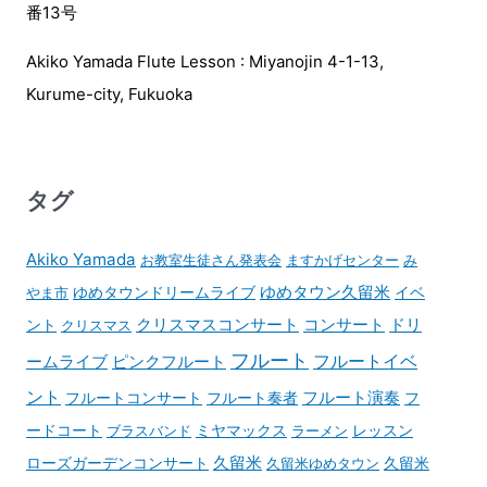
番13号
Akiko Yamada Flute Lesson : Miyanojin 4-1-13,
Kurume-city, Fukuoka
タグ
Akiko Yamada
お教室生徒さん発表会
ますかげセンター
み
ゆめタウンドリームライブ
ゆめタウン久留米
イベ
やま市
コンサート
ント
クリスマスコンサート
ドリ
クリスマス
フルート
フルートイベ
ームライブ
ピンクフルート
ント
フルート演奏
フルートコンサート
フルート奏者
フ
ードコート
ブラスバンド
ミヤマックス
ラーメン
レッスン
久留米
ローズガーデンコンサート
久留米ゆめタウン
久留米