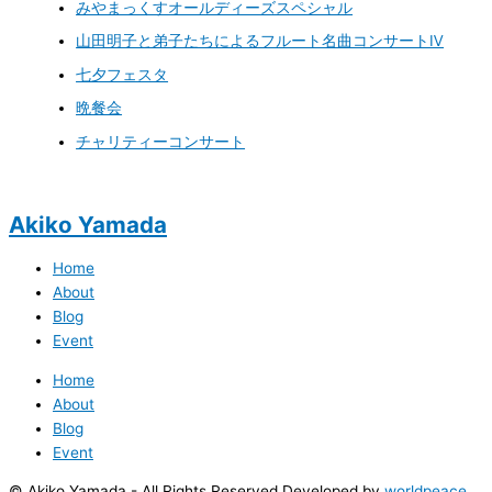
みやまっくすオールディーズスペシャル
山田明子と弟子たちによるフルート名曲コンサートⅣ
七夕フェスタ
晩餐会
チャリティーコンサート
Akiko Yamada
Home
About
Blog
Event
Home
About
Blog
Event
© Akiko Yamada - All Rights Reserved Developed by
worldpeace