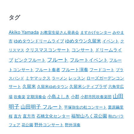
タグ
Akiko Yamada
お教室生徒さん発表会
ますかげセンター
みやま
ゆめタウンドリームライブ
ゆめタウン久留米
イベント
市
ク
コンサート
クリスマスコンサート
ドリームライ
リスマス
フルート
フルートイベント
ブ
ピンクフルート
フルー
フルート演奏
トコンサート
フルート奏者
フードコート
ブラ
スバンド
ミヤマックス
ラーメン
レッスン
ローズガーデンコン
久留米
サート
久留米ゆめタウン
久留米シティプラザ
六角堂広
山田
小島よしき
場
吹奏楽
定期演奏会
小郡
小郡市民吹奏楽団
明子
山田明子 フルート
平塚弥生の杜コンサート
栗原繭里
石橋文化センター
福智山ろく花公園
桜
直方
直方市
秋のバラ
野外コンサート
フェア
花公園
野外演奏