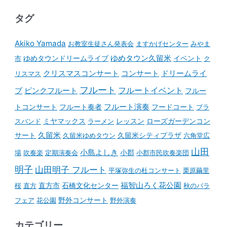
タグ
Akiko Yamada
お教室生徒さん発表会
ますかげセンター
みやま
ゆめタウンドリームライブ
ゆめタウン久留米
イベント
市
ク
コンサート
クリスマスコンサート
ドリームライ
リスマス
フルート
フルートイベント
ブ
ピンクフルート
フルー
フルート演奏
トコンサート
フルート奏者
フードコート
ブラ
スバンド
ミヤマックス
ラーメン
レッスン
ローズガーデンコン
久留米
サート
久留米ゆめタウン
久留米シティプラザ
六角堂広
山田
小島よしき
場
吹奏楽
定期演奏会
小郡
小郡市民吹奏楽団
明子
山田明子 フルート
平塚弥生の杜コンサート
栗原繭里
石橋文化センター
福智山ろく花公園
桜
直方
直方市
秋のバラ
野外コンサート
フェア
花公園
野外演奏
カテゴリー