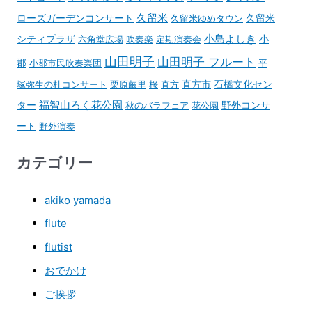
久留米
ローズガーデンコンサート
久留米ゆめタウン
久留米
小島よしき
シティプラザ
六角堂広場
吹奏楽
定期演奏会
小
山田明子
山田明子 フルート
郡
小郡市民吹奏楽団
平
石橋文化セン
塚弥生の杜コンサート
栗原繭里
桜
直方
直方市
ター
福智山ろく花公園
野外コンサ
秋のバラフェア
花公園
ート
野外演奏
カテゴリー
akiko yamada
flute
flutist
おでかけ
ご挨拶