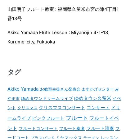
山田明子フルート教室 : 福岡県久留米市宮の陣4丁目1
番13号
Akiko Yamada Flute Lesson : Miyanojin 4-1-13,
Kurume-city, Fukuoka
タグ
Akiko Yamada
お教室生徒さん発表会
ますかげセンター
み
ゆめタウンドリームライブ
ゆめタウン久留米
イベ
やま市
コンサート
ント
クリスマスコンサート
ドリ
クリスマス
フルート
フルートイベ
ームライブ
ピンクフルート
ント
フルート演奏
フルートコンサート
フルート奏者
フ
ードコート
ブラスバンド
ミヤマックス
ラーメン
レッスン