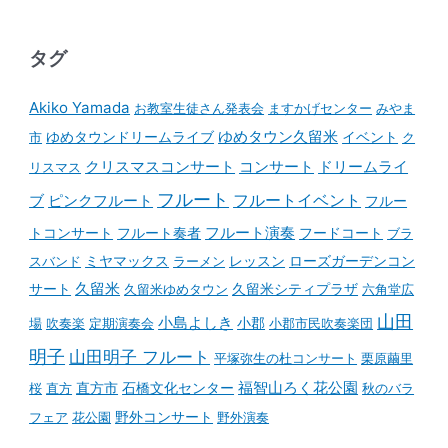
タグ
Akiko Yamada
お教室生徒さん発表会
ますかげセンター
みやま
ゆめタウンドリームライブ
ゆめタウン久留米
イベント
市
ク
コンサート
クリスマスコンサート
ドリームライ
リスマス
フルート
フルートイベント
ブ
ピンクフルート
フルー
フルート演奏
トコンサート
フルート奏者
フードコート
ブラ
スバンド
ミヤマックス
ラーメン
レッスン
ローズガーデンコン
久留米
サート
久留米ゆめタウン
久留米シティプラザ
六角堂広
山田
小島よしき
場
吹奏楽
定期演奏会
小郡
小郡市民吹奏楽団
明子
山田明子 フルート
平塚弥生の杜コンサート
栗原繭里
石橋文化センター
福智山ろく花公園
桜
直方
直方市
秋のバラ
野外コンサート
フェア
花公園
野外演奏