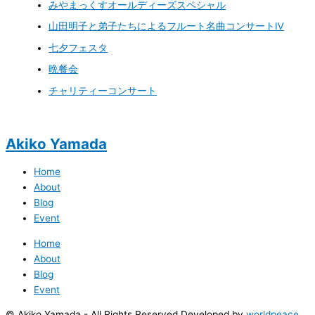
みやまっくすオールディーズスペシャル
山田明子と弟子たちによるフルート名曲コンサートⅣ
七夕フェスタ
晩餐会
チャリティーコンサート
Akiko Yamada
Home
About
Blog
Event
Home
About
Blog
Event
© Akiko Yamada - All Rights Reserved Developed by
worldpeace