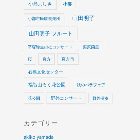
小島よしき
小郡
山田明子
小郡市民吹奏楽団
山田明子 フルート
平塚弥生の杜コンサート
栗原繭里
桜
直方
直方市
石橋文化センター
福智山ろく花公園
秋のバラフェア
野外コンサート
花公園
野外演奏
カテゴリー
akiko yamada