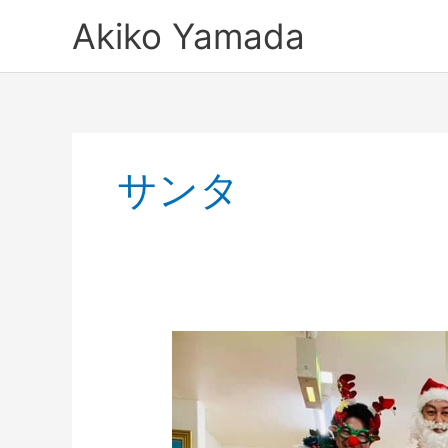
内
Akiko Yamada
容
を
ス
キ
ッ
プ
サンタ
メ
リ
ー
ク
リ