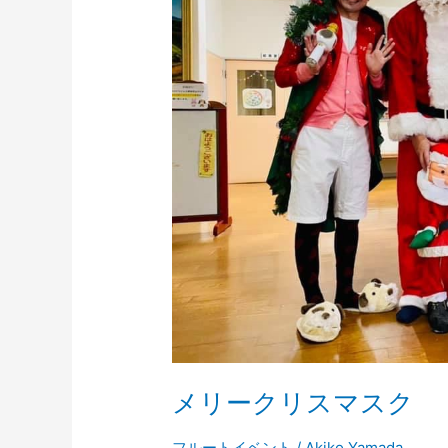
ス
マ
ス
ク
メリークリスマスク
フルートイベント
/
Akiko Yamada