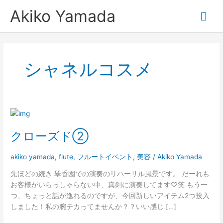
内
メ
Akiko Yamada
容
を
イ
ス
キ
ン
ッ
シャネルコスメ
プ
メ
ニ
ク
ュ
ロ
クローズド②
ー
ー
ズ
ド
akiko yamada
,
flute
,
フルートイベント
,
美容
/
Akiko Yamada
②
先ほどの続き 翠香園での演奏のリハーサル風景です。 だーれも
お客様がいらっしゃらない中、真剣に演奏してます♡笑 もう一
つ、ちょっと話が逸れるのですが、今回新しいアイテム2つ投入
しました！私の腕テカってませんか？？いい感じ […]