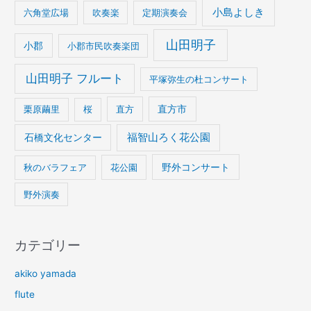
小島よしき
六角堂広場
吹奏楽
定期演奏会
山田明子
小郡
小郡市民吹奏楽団
山田明子 フルート
平塚弥生の杜コンサート
栗原繭里
桜
直方
直方市
石橋文化センター
福智山ろく花公園
野外コンサート
秋のバラフェア
花公園
野外演奏
カテゴリー
akiko yamada
flute