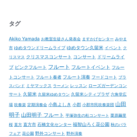
タグ
Akiko Yamada
お教室生徒さん発表会
ますかげセンター
みやま
ゆめタウンドリームライブ
ゆめタウン久留米
イベント
市
ク
コンサート
クリスマスコンサート
ドリームライ
リスマス
フルート
フルートイベント
ブ
ピンクフルート
フルー
フルート演奏
トコンサート
フルート奏者
フードコート
ブラ
スバンド
ミヤマックス
ラーメン
レッスン
ローズガーデンコン
久留米
サート
久留米ゆめタウン
久留米シティプラザ
六角堂広
山田
小島よしき
場
吹奏楽
定期演奏会
小郡
小郡市民吹奏楽団
明子
山田明子 フルート
平塚弥生の杜コンサート
栗原繭里
石橋文化センター
福智山ろく花公園
桜
直方
直方市
秋のバラ
野外コンサート
フェア
花公園
野外演奏