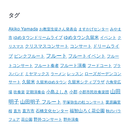
タグ
Akiko Yamada
お教室生徒さん発表会
ますかげセンター
みやま
ゆめタウンドリームライブ
ゆめタウン久留米
イベント
市
ク
コンサート
クリスマスコンサート
ドリームライ
リスマス
フルート
フルートイベント
ブ
ピンクフルート
フルー
フルート演奏
トコンサート
フルート奏者
フードコート
ブラ
スバンド
ミヤマックス
ラーメン
レッスン
ローズガーデンコン
久留米
サート
久留米ゆめタウン
久留米シティプラザ
六角堂広
山田
小島よしき
場
吹奏楽
定期演奏会
小郡
小郡市民吹奏楽団
明子
山田明子 フルート
平塚弥生の杜コンサート
栗原繭里
石橋文化センター
福智山ろく花公園
桜
直方
直方市
秋のバラ
野外コンサート
フェア
花公園
野外演奏