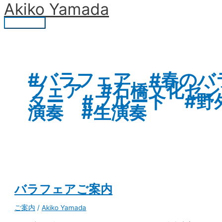
Akiko Yamada
内
バ
メ
検
容
ラ
索
イ
を
フ
対
ン
ス
ェ
象
キ
ア
メ
ッ
ご
:
ニ
プ
案
#バラフェア #春のバ
内
ュ
フェア #石橋文化セン
ター #フルート #野
ー
演奏 #生演奏
バラフェアご案内
ご案内
/
Akiko Yamada