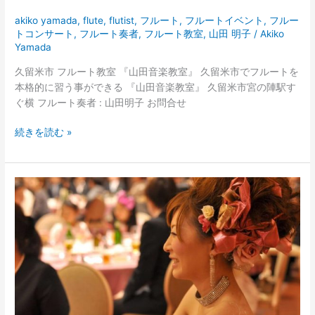
akiko yamada
,
flute
,
flutist
,
フルート
,
フルートイベント
,
フルー
トコンサート
,
フルート奏者
,
フルート教室
,
山田 明子
/
Akiko
Yamada
久留米市 フルート教室 『山田音楽教室』 久留米市でフルートを
本格的に習う事ができる 『山田音楽教室』 久留米市宮の陣駅す
ぐ横 フルート奏者 : 山田明子 お問合せ
続きを読む »
Akiko
Yamada
Flute
Lesson