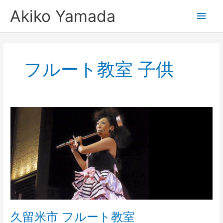
内
メ
Akiko Yamada
容
を
イ
ス
キ
ン
ッ
フルート教室 子供
プ
メ
ニ
久
ュ
留
米
ー
市
フ
ル
ー
ト
教
室
久留米市 フルート教室