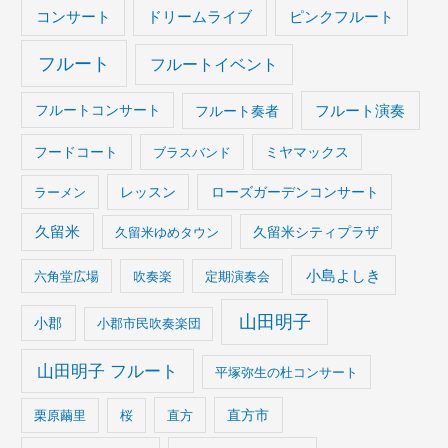
コンサート
ドリームライブ
ピンクフルート
フルート
フルートイベント
フルート演奏
フルートコンサート
フルート奏者
フードコート
ブラスバンド
ミヤマックス
ラーメン
レッスン
ローズガーデンコンサート
久留米
久留米ゆめタウン
久留米シティプラザ
小島よしき
六角堂広場
吹奏楽
定期演奏会
山田明子
小郡
小郡市民吹奏楽団
山田明子 フルート
平塚弥生の杜コンサート
栗原繭里
桜
直方
直方市