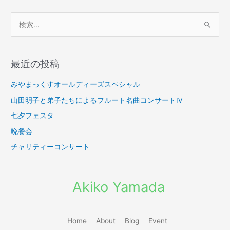
検
索
対
最近の投稿
象
:
みやまっくすオールディーズスペシャル
山田明子と弟子たちによるフルート名曲コンサートⅣ
七夕フェスタ
晩餐会
チャリティーコンサート
Akiko Yamada
Home
About
Blog
Event