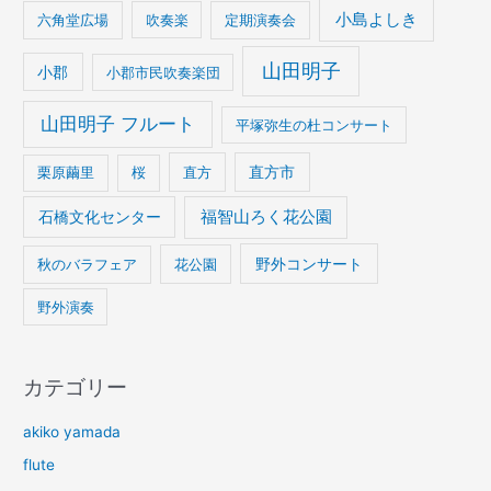
小島よしき
六角堂広場
吹奏楽
定期演奏会
山田明子
小郡
小郡市民吹奏楽団
山田明子 フルート
平塚弥生の杜コンサート
栗原繭里
桜
直方
直方市
石橋文化センター
福智山ろく花公園
野外コンサート
秋のバラフェア
花公園
野外演奏
カテゴリー
akiko yamada
flute