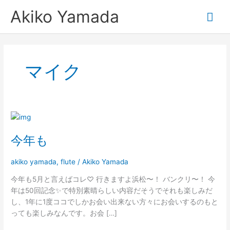
内
メ
Akiko Yamada
容
を
イ
ス
キ
ン
ッ
マイク
プ
メ
ニ
今
ュ
年
今年も
も
ー
akiko yamada
,
flute
/
Akiko Yamada
今年も5月と言えばコレ♡ 行きますよ浜松〜！ バンクリ〜！ 今
年は50回記念✨で特別素晴らしい内容だそうでそれも楽しみだ
し、1年に1度ココでしかお会い出来ない方々にお会いするのもと
っても楽しみなんです。お会 […]