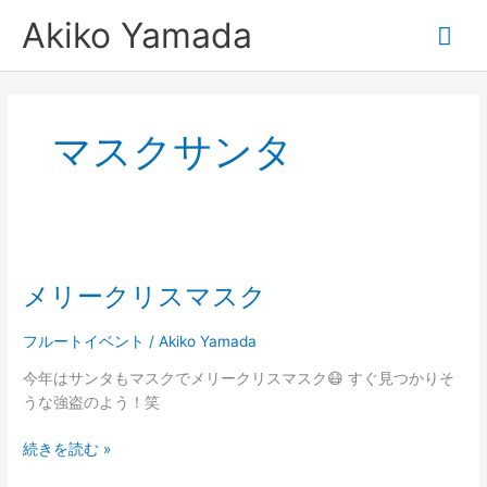
内
メ
Akiko Yamada
容
を
イ
ス
キ
ン
ッ
マスクサンタ
プ
メ
ニ
メ
ュ
リ
メリークリスマスク
ー
ー
ク
リ
フルートイベント
/
Akiko Yamada
ス
今年はサンタもマスクでメリークリスマスク😷 すぐ見つかりそ
マ
うな強盗のよう！笑
ス
ク
続きを読む »