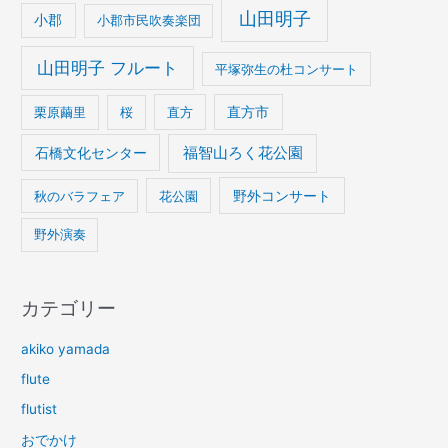
山田明子
小郡
小郡市民吹奏楽団
山田明子 フルート
平塚弥生の杜コンサート
栗原繭里
桜
直方
直方市
石橋文化センター
福智山ろく花公園
野外コンサート
秋のバラフェア
花公園
野外演奏
カテゴリー
akiko yamada
flute
flutist
おでかけ