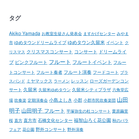
タグ
Akiko Yamada
お教室生徒さん発表会
ますかげセンター
みやま
ゆめタウンドリームライブ
ゆめタウン久留米
イベント
市
ク
コンサート
クリスマスコンサート
ドリームライ
リスマス
フルート
フルートイベント
ブ
ピンクフルート
フルー
フルート演奏
トコンサート
フルート奏者
フードコート
ブラ
スバンド
ミヤマックス
ラーメン
レッスン
ローズガーデンコン
久留米
サート
久留米ゆめタウン
久留米シティプラザ
六角堂広
山田
小島よしき
場
吹奏楽
定期演奏会
小郡
小郡市民吹奏楽団
明子
山田明子 フルート
平塚弥生の杜コンサート
栗原繭里
石橋文化センター
福智山ろく花公園
桜
直方
直方市
秋のバラ
野外コンサート
フェア
花公園
野外演奏