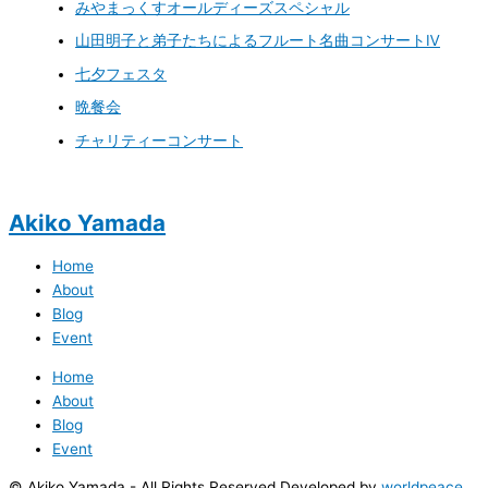
みやまっくすオールディーズスペシャル
山田明子と弟子たちによるフルート名曲コンサートⅣ
七夕フェスタ
晩餐会
チャリティーコンサート
Akiko Yamada
Home
About
Blog
Event
Home
About
Blog
Event
© Akiko Yamada - All Rights Reserved Developed by
worldpeace