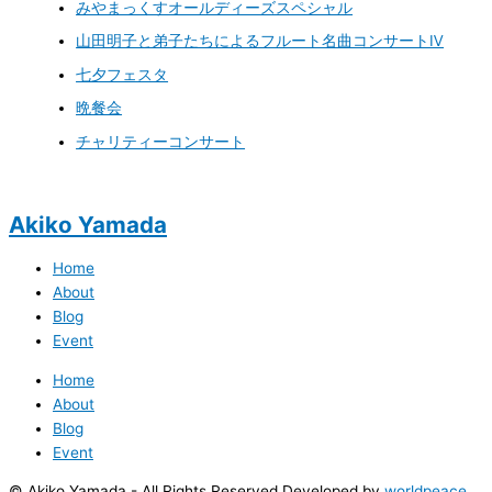
みやまっくすオールディーズスペシャル
山田明子と弟子たちによるフルート名曲コンサートⅣ
七夕フェスタ
晩餐会
チャリティーコンサート
Akiko Yamada
Home
About
Blog
Event
Home
About
Blog
Event
© Akiko Yamada - All Rights Reserved Developed by
worldpeace