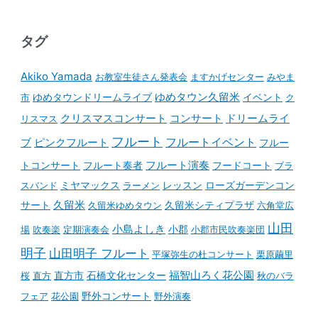
タグ
Akiko Yamada
お教室生徒さん発表会
ますかげセンター
みやま
ゆめタウンドリームライブ
ゆめタウン久留米
イベント
市
ク
コンサート
クリスマスコンサート
ドリームライ
リスマス
フルート
フルートイベント
ブ
ピンクフルート
フルー
フルート演奏
トコンサート
フルート奏者
フードコート
ブラ
スバンド
ミヤマックス
ラーメン
レッスン
ローズガーデンコン
久留米
サート
久留米ゆめタウン
久留米シティプラザ
六角堂広
山田
小島よしき
場
吹奏楽
定期演奏会
小郡
小郡市民吹奏楽団
明子
山田明子 フルート
平塚弥生の杜コンサート
栗原繭里
石橋文化センター
福智山ろく花公園
桜
直方
直方市
秋のバラ
野外コンサート
フェア
花公園
野外演奏